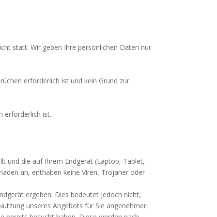
cht statt. Wir geben Ihre persönlichen Daten nur
üchen erforderlich ist und kein Grund zur
 erforderlich ist.
llt und die auf Ihrem Endgerät (Laptop, Tablet,
aden an, enthalten keine Viren, Trojaner oder
dgerät ergeben. Dies bedeutet jedoch nicht,
die Nutzung unseres Angebots für Sie angenehmer
ite bereits besucht haben. Diese werden nach