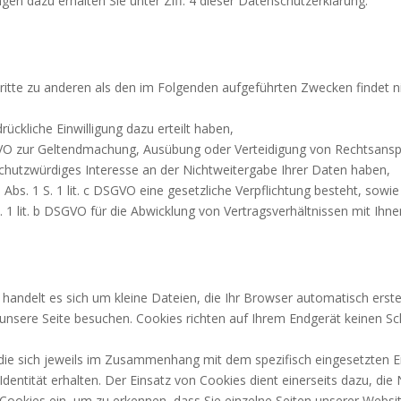
en dazu erhalten Sie unter Ziff. 4 dieser Datenschutzerklärung.
ritte zu anderen als den im Folgenden aufgeführten Zwecken findet ni
drückliche Einwilligung dazu erteilt haben,
 DSGVO zur Geltendmachung, Ausübung oder Verteidigung von Rechtsanspr
chutzwürdiges Interesse an der Nichtweitergabe Ihrer Daten haben,
6 Abs. 1 S. 1 lit. c DSGVO eine gesetzliche Verpflichtung besteht, sowie
S. 1 lit. b DSGVO für die Abwicklung von Vertragsverhältnissen mit Ihnen
i handelt es sich um kleine Dateien, die Ihr Browser automatisch erste
unsere Seite besuchen. Cookies richten auf Ihrem Endgerät keinen Sch
ie sich jeweils im Zusammenhang mit dem spezifisch eingesetzten En
 Identität erhalten. Der Einsatz von Cookies dient einerseits dazu, 
-Cookies ein, um zu erkennen, dass Sie einzelne Seiten unserer Webs