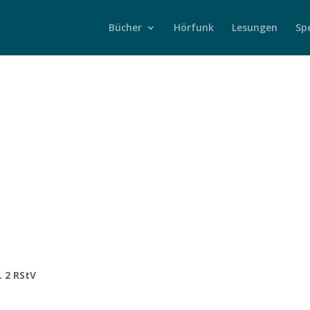
Bücher
Hörfunk
Lesungen
Sp
. 2 RStV