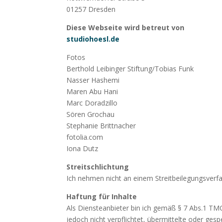
01257 Dresden
Diese Webseite wird betreut von
studiohoesl.de
Fotos
Berthold Leibinger Stiftung/Tobias Funk
Nasser Hashemi
Maren Abu Hani
Marc Doradzillo
Sören Grochau
Stephanie Brittnacher
fotolia.com
Iona Dutz
Streitschlichtung
Ich nehmen nicht an einem Streitbeilegungsverfah
Haftung für Inhalte
Als Diensteanbieter bin ich gemäß § 7 Abs.1 TMG
jedoch nicht verpflichtet, übermittelte oder ge