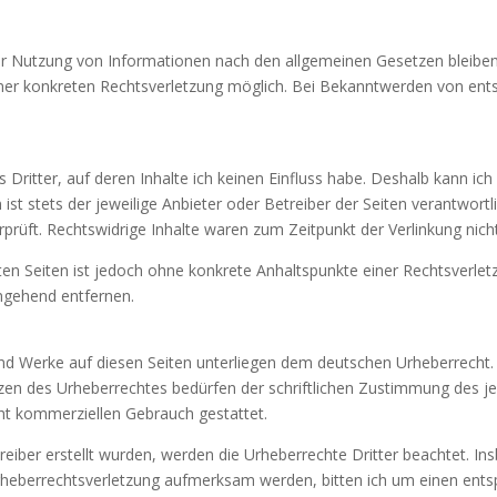
er Nutzung von Informationen nach den allgemeinen Gesetzen bleiben 
einer konkreten Rechtsverletzung möglich. Bei Bekanntwerden von en
 Dritter, auf deren Inhalte ich keinen Einfluss habe. Deshalb kann ic
 ist stets der jeweilige Anbieter oder Betreiber der Seiten verantwort
prüft. Rechtswidrige Inhalte waren zum Zeitpunkt der Verlinkung nich
nkten Seiten ist jedoch ohne konkrete Anhaltspunkte einer Rechtsverl
mgehend entfernen.
 und Werke auf diesen Seiten unterliegen dem deutschen Urheberrecht. 
zen des Urheberrechtes bedürfen der schriftlichen Zustimmung des je
icht kommerziellen Gebrauch gestattet.
treiber erstellt wurden, werden die Urheberrechte Dritter beachtet. In
 Urheberrechtsverletzung aufmerksam werden, bitten ich um einen en